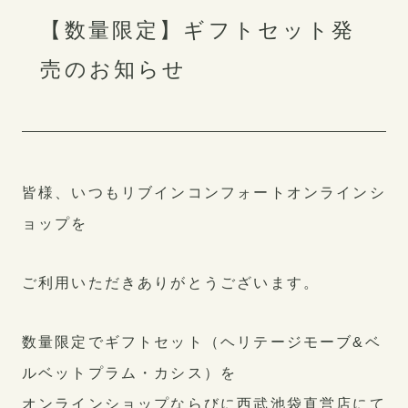
【数量限定】ギフトセット発
売のお知らせ
各部署紹介
社員インタビュー
採用に関する質問
制度・福利厚生
皆様、いつもリブインコンフォートオンラインシ
ョップを
ご利用いただきありがとうございます。
数量限定でギフトセット（ヘリテージモーブ&ベ
公式アカウント
ルベットプラム・カシス）を
オンラインショップならびに西武池袋直営店にて