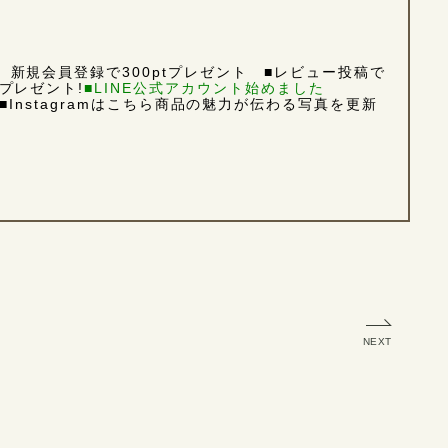
新規会員登録で300ptプレゼント
■レビュー投稿で
プレゼント!
■LINE公式アカウント始めました
■Instagramは
こちら
商品の魅力が伝わる写真を更新
NEXT