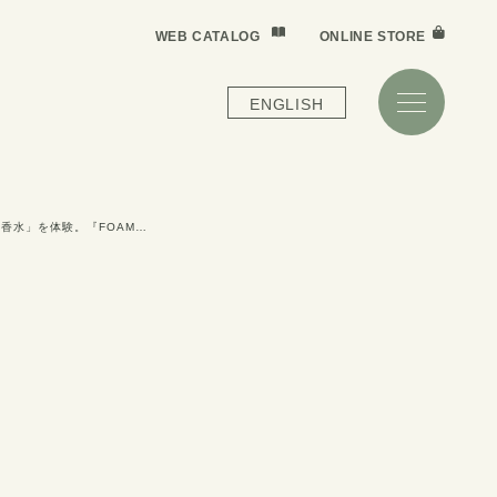
WEB CATALOG
ONLINE STORE
ENGLISH
世界初！「泡香水」を体験。『FOAMOUS POP-UP SHOP』が渋谷ヒカリエに期間限定オープン