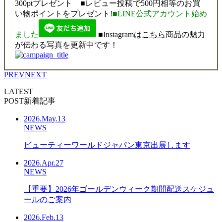
300ptプレゼント
■レビュー投稿で500円相等のお買
い物ポイントをプレゼント!
■LINE公式アカウント始め
ました
■Instagramは
こちら
商品の魅力
が伝わる写真を更新中です！
PREV
NEXT
LATEST
POST
新着記事
2026.
May.13
NEWS
ビューティーワールドジャパン東京出展します
2026.
Apr.27
NEWS
【重要】2026年ゴールデンウィーク期間配送スケジュ
ールのご案内
2026.
Feb.13