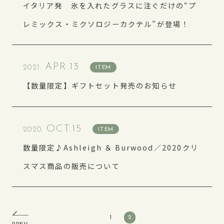
イタリア発 氷を入れたグラスに注ぐだけの“プ
レミックス・ミクソロジーカクテル”が登場！
各部署紹介
社員インタビュー
APR.13
2021.
採用に関する質問
ITEM
制度・福利厚生
【数量限定】ギフトセット発売のお知らせ
OCT.15
2020.
ITEM
数量限定♪Ashleigh ＆ Burwood／2020クリ
スマス商品の販売について
公式アカウント
1
2